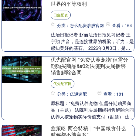
世界的平等权利
日鑫配资
分类：怎么配资炒股官网
查看：164
法治日报记者 赵丽法治日报见习记者 王
宇翔 声音，是连接世界的桥梁；听力，是
感知美好的基石。 2026年3月3日，是第
二十七个全国爱耳日。今年爱耳日主题
优先配官网 “免费认养宠物”但需分
是“全民....
期购买商品&#32;法院判决属捆绑
销售解除合同
优先配官网
分类：亿通速配
查看：181
原标题：“免费认养宠物”但需分期购买商
品（主题） 法院判决属捆绑销售解除合同
认养人按宠物实际价值支付（副题） 法治
日报记者 韩宇法治日报通讯员 张嗣博 在
鑫策略 两会特稿｜“中国粮食什么
当前....
时候都不能言多”