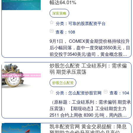
幅达64.01%
深富策略
分类：可靠的股票配资平台
查看：108
9月1日， COMEX黄金期货价格持续拉升
后小幅回落，盘中一度突破3550美元，目
前交投于3540美元/盎司，黄金概念股强
势领涨两市，截至11：25，黄金股ET....
炒股怎么配资 工业硅系列：需求偏
弱 期货承压震荡
炒股怎么配资
分类：怎么配资炒股官网
查看：104
（原标题：工业硅系列：需求偏弱 期货承
压震荡） 【期现动态】工业硅期货主力
2511 合约上周收 8390 元/吨，周内跌
4.06%；多晶硅主力2511合约上....
凯丰配资官网 黄金交易提醒：降息
预期助力金价升至逾四个月高位，