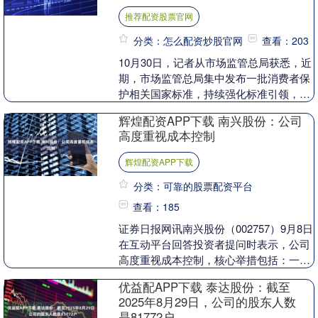
推荐配资股票官网
分类：怎么配资炒股官网
查看：203
10月30日，记者从市场监管总局获悉，近
期，市场监管总局集中发布一批消费者保
护相关国家标准，持续强化标准引领，支
撑建设诚信、公平、便捷、安全的消费环
辉煌配资APP下载 南兴股份：公司
境。 在保障....
高度重视成本控制
辉煌配资APP下载
分类：可靠的股票配资平台
查看：185
证券日报网讯南兴股份（002757）9月8日
在互动平台回答投资者提问时表示，公司
高度重视成本控制，核心举措包括：一是
深化供应链管理，降低原材料采购成本；
优益配APP下载 泰达股份：截至
二是优化....
2025年8月29日，公司的股东人数
是81772户