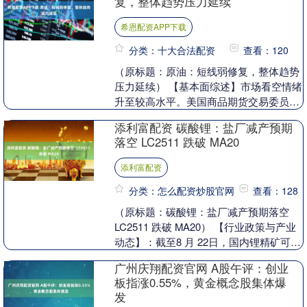
复，整体趋势压力延续
希恩配资APP下载
分类：十大合法配资
查看：120
（原标题：原油：短线弱修复，整体趋势
压力延续） 【基本面综述】市场看空情绪
升至较高水平。美国商品期货交易委员会
（CFTC）数据显示，截至 8 月 26日的一
添利富配资 碳酸锂：盐厂减产预期
周内....
落空 LC2511 跌破 MA20
添利富配资
分类：怎么配资炒股官网
查看：128
（原标题：碳酸锂：盐厂减产预期落空
LC2511 跌破 MA20） 【行业政策与产业
动态】：截至8 月 22日，国内锂精矿可售
库存 13.1万吨（环比上周+1.....
广州庆翔配资官网 A股午评：创业
板指涨0.55%，黄金概念股集体爆
发