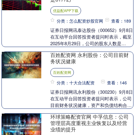
优益配APP下载
分类：怎么配资炒股官网
查看：189
证券日报网讯泰达股份（000652）9月8日
在互动平台回答投资者提问时表示，截至
2025年8月29日，公司的股东人数是
81772户。....
百姓配资网 永利股份：公司目前财
务状况健康
百姓配资网
分类：十大合法配资
查看：146
证券日报网讯永利股份（300230）9月8日
在互动平台回答投资者提问时表示，公司
目前财务状况健康，资产和负债结构合
理，截至2025年6月30日，公司资产负债
环球策略配资官网 中孚信息：公司
率为....
管理层高度重视主业恢复以及经营
业绩的提升