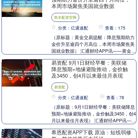
本周市场聚焦美国就业数据
凯丰配资官网
分类：亿通速配
查看：175
（原标题：黄金交易提醒：降息预期助力
金价升至逾四个月高位，本周市场聚焦美
国就业数据） 汇通财经APP讯——黄金市
场正迎来一场久违的狂欢。在刚刚过去的
易资配 9月1日财经早餐：美联储
8月，金价单....
降息预期+地缘避险推动，金价触
及3450，创4月以来最佳月表现
易资配
分类：亿通速配
查看：78
（原标题：9月1日财经早餐：美联储降息
预期+地缘避险推动，金价触及3450，创4
月以来最佳月表现） 汇通财经APP讯——
周一（北京时间9月1日），现货黄金交投
希恩配资APP下载 原油：短线弱修
于....