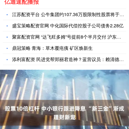
亿通速配播报
江苏配资平台 公牛集团约107.36万股限制性股票将于202
盛宝策略配资官网 中化国际代偿控股子公司债务2.28亿
聚富配资官网 “达飞旺多姆”号提前8个半月交付 沪东中华建成
鼎冠策略 青海：草木覆疮痍 矿区焕新生
添利富配资 民进党帮郑丽君造神？蓝营议员：赖清德施政争议恐成