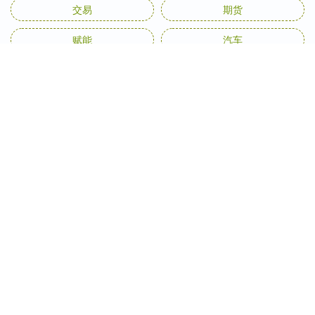
交易
期货
赋能
汽车
全部话题标签
关注 亿通速配