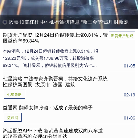
股票10倍杠杆 中小银行跟进降息 “新三金”渐成理财新宠
期货开户配资 12月24日侨银转债上涨0.31%，转
期货开户配资
股溢价率69.34%
本站消息，12月24日侨银转债收盘上涨0.31%，报
129.23元/张，成交额1736.96万元，转股溢价率
69.34%。 资料显示，侨银转债信用级别为“A+”....
01-05
七星策略 中法专家齐聚晋祠，共绘文化遗产系统
性保护新图景_太原市_法国_建筑
七星策略
02-19
益通网 翻译女神张璐：活成了最美的样子
益通网
01-06
鸿岳配资APP下载 新武黄高速建成双向八车道
武汉至黄石将实现40分钟直达