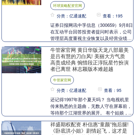
环球策略配资官网
分类：亿通速配
查看：195
证券日报网讯中孚信息（300659）9月8日
在互动平台回答投资者提问时表示，公司
管理层高度重视主业恢复以及经营业绩的
提升，通过强化技术创新、优化产品结
牛管家官网 黄日华版天龙八部最美
构、拓展市....
是吕有慧的刀白凤! 美丽大方气质
高贵成经典 惋惜段正淳阮星竹扮演
者已离世 林志颖版本难超越
牛管家官网
分类：亿通速配
查看：95
还记得1997年那个夏天吗？ 当电视机里
传来熟悉的主题曲，无数人守在屏幕前，
等待那个江湖世界的展开。 有个姑娘，一
身青衫，坐在无量剑派大厅的房梁上，双
祥盛期权配资 朴信惠“童颜”拖后腿!
脚一荡一荡....
《卧底洪小姐》剧情起飞，这才是