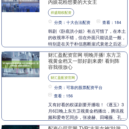
内娱花粉想要的大女主
祥盛期权配资
分类：十大合法配资
查看：184
韩剧《卧底洪小姐》有点可惜了，在本土
的收视率不错，但在外面只能说是一般，
特别是在关于朴信惠断崖式衰老之后还演
小丫头的热搜之后！凭借着早年出演过不
财汇盈配资官网 明晚开播! 东方卫
少偶像剧，在内娱....
视黄金档又一部好剧来袭! 看到阵
容我很放心
财汇盈配资官网
分类：可靠的股票配资平台
查看：156
又有好看的权谋剧要开播啦！《逐玉》3
月6日晚上东方卫视黄金档播出，腾讯视
频和爱奇艺同步，张凌赫、田曦薇、孔雪
儿、邓凯、李卿等主演，《九重紫》导演
配资公司官网 TVB“古装女神”叶璇