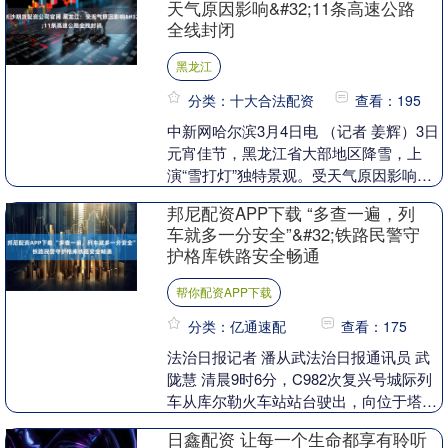
天气原因影响&#32;11条高速公路
全线封闭
黑龙江
分类：十大合法配资
查看：195
中新网哈尔滨3月4日电 （记者 姜辉）3日
元宵佳节，黑龙江省大部地区降雪，上
演“雪打灯”独特景观。受天气原因影响，
截至4日8时，黑龙江省11条高速公路全线
邦尼配资APP下载 “多查一遍，列
封闭，....
车就多一分安全”&#32;铁路民警守
护格库铁路安全畅通
帮你配资APP下载
分类：亿通速配
查看：175
法治日报记者 潘从武法治日报通讯员 武
陇慧 清晨9时6分，C982次复兴号城际列
车从库尔勒火车站站台驶出，向位于塔克
拉玛干沙漠腹地的若羌站飞驰。 今年1月
日鑫配资 让每一个生命都享有聆听
26日....