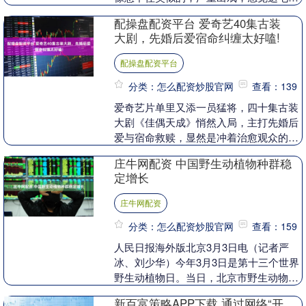
他经常犯。相较之下，许冠英深得他老哥
配操盘配资平台 爱奇艺40集古装
冷面笑匠的真传....
大剧，先婚后爱宿命纠缠太好嗑!
配操盘配资平台
分类：怎么配资炒股官网
查看：139
爱奇艺片单里又添一员猛将，四十集古装
大剧《佳偶天成》悄然入局，主打先婚后
爱与宿命救赎，显然是冲着治愈观众的剧
荒焦虑去的。 这部作品最大的看点，在于
庄牛网配资 中国野生动植物种群稳
男主陆千乔那极....
定增长
庄牛网配资
分类：怎么配资炒股官网
查看：159
人民日报海外版北京3月3日电（记者严
冰、刘少华）今年3月3日是第十三个世界
野生动植物日。当日，北京市野生动物救
护中心联合八达岭林场管理处组织了一场
新百富策略APP下载 通过网络“开