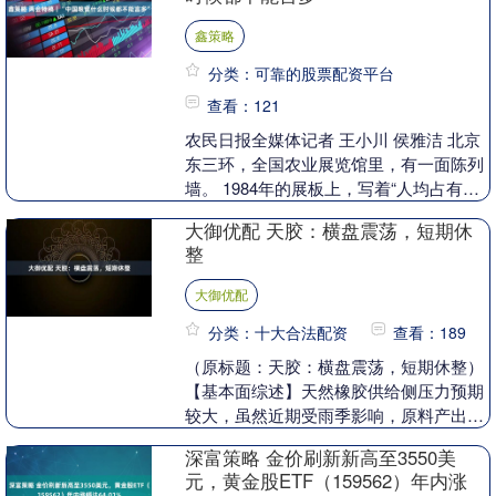
鑫策略
分类：可靠的股票配资平台
查看：121
农民日报全媒体记者 王小川 侯雅洁 北京
东三环，全国农业展览馆里，有一面陈列
墙。 1984年的展板上，写着“人均占有粮
食400公斤”。那一年，中国粮食总产量突
大御优配 天胶：横盘震荡，短期休
破....
整
大御优配
分类：十大合法配资
查看：189
（原标题：天胶：横盘震荡，短期休整）
【基本面综述】天然橡胶供给侧压力预期
较大，虽然近期受雨季影响，原料产出受
限，但进入 9 月后自然因素影响减弱，天
深富策略 金价刷新新高至3550美
胶供给恢复....
元，黄金股ETF（159562）年内涨