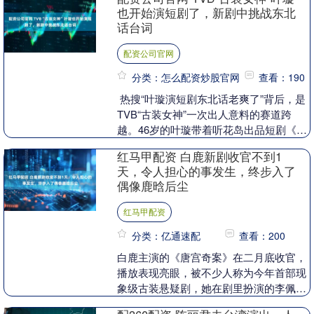
曾庆杰再次操刀，....
也开始演短剧了，新剧中挑战东北
话台词
配资公司官网
分类：怎么配资炒股官网
查看：190
热搜“叶璇演短剧东北话老爽了”背后，是
TVB“古装女神”一次出人意料的赛道跨
越。46岁的叶璇带着听花岛出品短剧《少
夫人来自东北》强势闯入大众视野，不仅
红马甲配资 白鹿新剧收官不到1
拿下观看....
天，令人担心的事发生，终步入了
偶像鹿晗后尘
红马甲配资
分类：亿通速配
查看：200
白鹿主演的《唐宫奇案》在二月底收官，
播放表现亮眼，被不少人称为今年首部现
象级古装悬疑剧，她在剧里扮演的李佩仪
获得观众大范围肯定。 剧终次日她从韩国