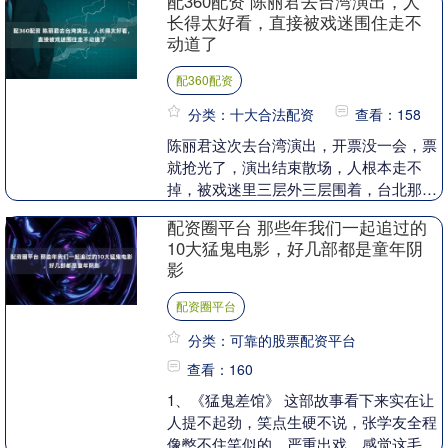
配360配资 陈丽君去台湾演出，人
返程，机场离开....
长得太好看，直接被戏迷围住走不
动道了
配360配资
分类：十大合法配资
查看：158
陈丽君这次去台湾演出，开票没一会，票
就抢光了，演出结束散场，人根本走不
掉，被戏迷里三层外三层围着，台北那天
还下着小雨，大伙儿愣是举着灯牌站在雨
配资圈平台 那些年我们一起追过的
里不肯走。 有人说....
10大猛鬼电影，好几部都是童年阴
影
配资圈平台
分类：可靠的股票配资平台
查看：160
1、《猛鬼差馆》 这部故事看下来实在让
人提不起劲，笑点生硬不说，张学友全程
像憋不住笑似的，严重出戏，感觉这毛病