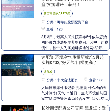
野生动物放归活....
盒”实施诽谤，获刑！
新百富策略APP下载
分类：可靠的股票配资平台
查看：128
3月3日，最高人民法院发布5件依法惩治
网络暴力违法犯罪典型案例。其中一起案
例中，被告人为实施诽谤通过网络“开
盒”曝光他人个人信息，依法被定罪处
速配资 环境空气质量新标准3月起
罚。 案情显示，被....
实施&#32;“好天气”门槛更高了
速配资
分类：十大合法配资
查看：68
人民日报海外版记者 孔德晨 什么样的天
气才算“好天气”？近日，生态环境部与国
家市场监督管理总局联合发布《环境空气
质量标准》（以下简称“标准”）和《环境
长沙期货配资公司官网 黑龙江：受
空气质量指....